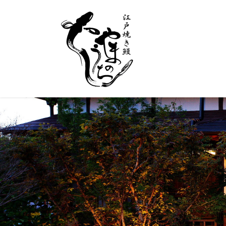
コ
ナ
ン
ビ
テ
ゲ
ン
ー
ツ
シ
へ
ョ
ス
ン
キ
に
ッ
移
プ
動