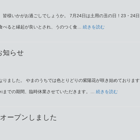
皆様いかがお過ごしでしょうか。 7月24日は土用の丑の日！23・24
:
食べると縁起が良いとされ、うのつく食…
続きを読む
7
月
お知らせ
24
日
なりました。 やまのうちでは色とりどりの紫陽花が咲き始めております
㈬
:
㈬までの期間、臨時休業させていただきます。…
続きを読む
は
6
土
月
をオープンしました
用
臨
の
時
丑